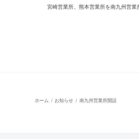
ベ
ッ
宮崎営業所、熊本営業所を南九州営業
タ
ロ
プ
ン
ッ
ツ
・
プ
コ
・
ン
コ
ン
サ
サ
ル
ル
タ
タ
ン
ン
ツ
ツ
ホーム
お知らせ
南九州営業所開設
管
理
者