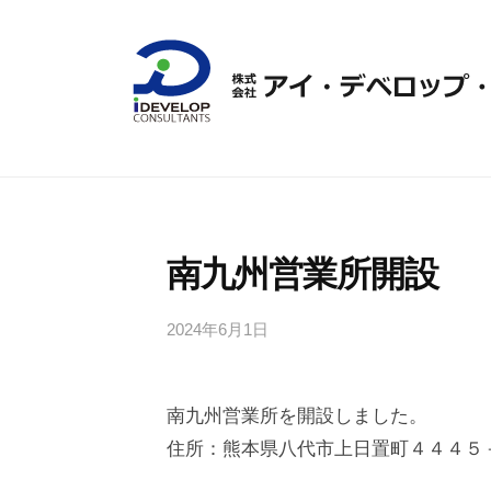
コ
式
ン
会
テ
社
ン
ア
ツ
株
イ
へ
・
式
デ
ス
会
ベ
キ
社
南九州営業所開設
ロ
ッ
ア
ッ
プ
イ
2024年6月1日
b
プ
y
・
・
ア
コ
デ
南九州営業所を開設しました。
イ
ン
ベ
・
住所：熊本県八代市上日置町４４４５
サ
ロ
デ
ル